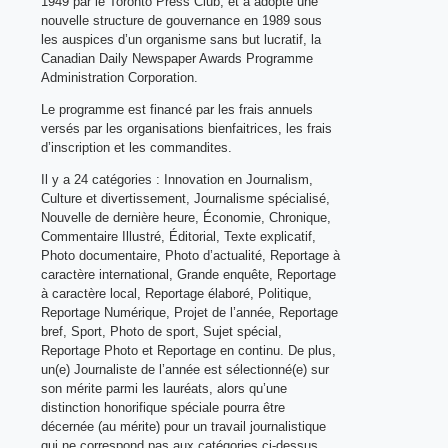
1949 par le Toronto Press Club, et a adopté une
nouvelle structure de gouvernance en 1989 sous
les auspices d’un organisme sans but lucratif, la
Canadian Daily Newspaper Awards Programme
Administration Corporation.
Le programme est financé par les frais annuels
versés par les organisations bienfaitrices, les frais
d’inscription et les commandites.
Il y a 24 catégories : Innovation en Journalism,
Culture et divertissement, Journalisme spécialisé,
Nouvelle de dernière heure, Économie, Chronique,
Commentaire Illustré, Éditorial, Texte explicatif,
Photo documentaire, Photo d’actualité, Reportage à
caractère international, Grande enquête, Reportage
à caractère local, Reportage élaboré, Politique,
Reportage Numérique, Projet de l’année, Reportage
bref, Sport, Photo de sport, Sujet spécial,
Reportage Photo et Reportage en continu. De plus,
un(e) Journaliste de l’année est sélectionné(e) sur
son mérite parmi les lauréats, alors qu’une
distinction honorifique spéciale pourra être
décernée (au mérite) pour un travail journalistique
qui ne correspond pas aux catégories ci-dessus.