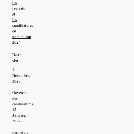
les
lauréats
et
les
candidatures
en
nomination
2024
Dates
clés
1
Décembre,
2026
-
Ouverture
des
candidatures
15
Janvier,
2027
-
Fermeture