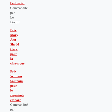
l’éditorial
Commandité
par
Le
Devoir
Prix
Mary
Ann
Shadd
Cary
pour
la
chronique
Prix
William
Southam
pour
le
reportage
élaboré
Commandité
par