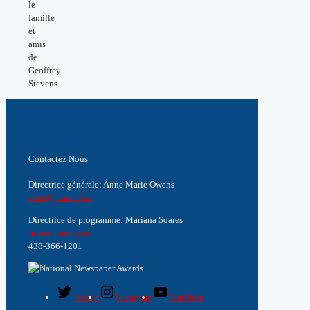
le
famille
et
amis
de
Geoffrey
Stevens
Contactez Nous
Directrice générale: Anne Marie Owens
exec@nna-ccj.ca
Directrice de programme: Mariana Soares
info@nna-ccj.ca
438-366-1201
Twitter
Instagram
YouTube