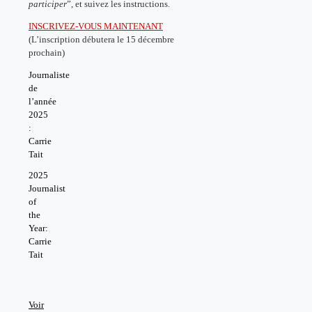
participer
”, et suivez les instructions.
INSCRIVEZ-VOUS MAINTENANT
(L’inscription débutera le 15 décembre
prochain)
Journaliste
de
l’année
2025
:
Carrie
Tait
2025
Journalist
of
the
Year:
Carrie
Tait
Voir