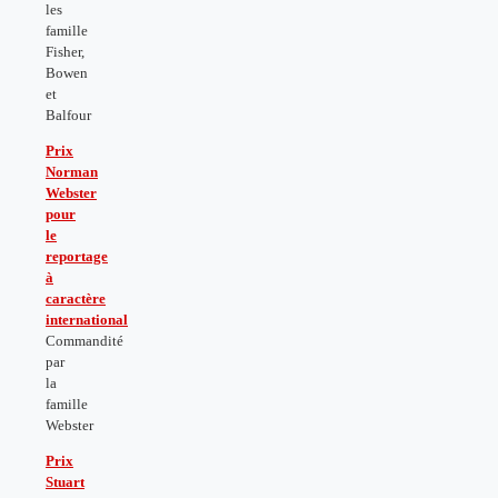
les
famille
Fisher,
Bowen
et
Balfour
Prix
Norman
Webster
pour
le
reportage
à
caractère
international
Commandité
par
l
a
famille
Webster
Prix
Stuart