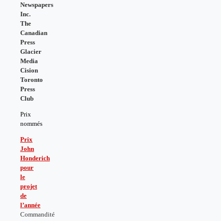
Newspapers
Inc.
The
Canadian
Press
Glacier
Media
Cision
Toronto
Press
Club
Prix
nommés
Prix
John
Honderich
pour
le
projet
de
l’année
Commandité