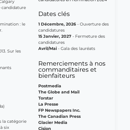
 Calgary
e candidature
Dates clés
mination : le
1 Décembre, 2026
- Ouverture des
r.
candidatures
15 Janvier, 2027
- Fermeture des
candidatures
Avril/Mai
- Gala des lauréats
13. Sur les
Remerciements à nos
gnants
commanditaires et
bienfaiteurs
Postmedia
The Globe and Mail
Torstar
La Presse
da)
FP Newspapers Inc.
The Canadian Press
s la catégorie
Glacier Media
à six
Cision