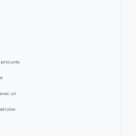
t procurés
nt
 avec un
étrolier