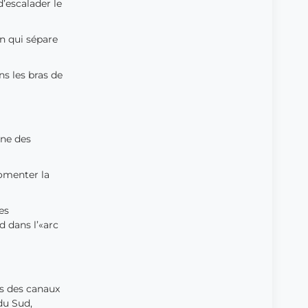
d’escalader le
n qui sépare
s les bras de
ine des
fomenter la
es
d dans l’«arc
rs des canaux
du Sud,