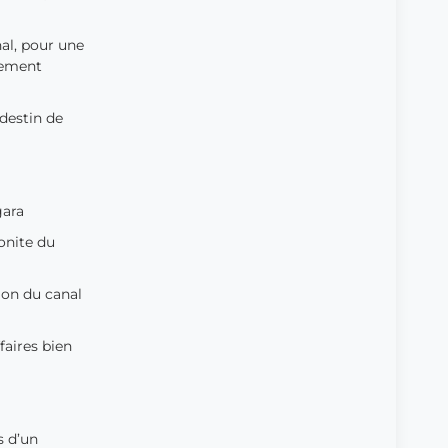
al, pour une
cement
destin de
gara
onite du
ion du canal
aires bien
s d’un