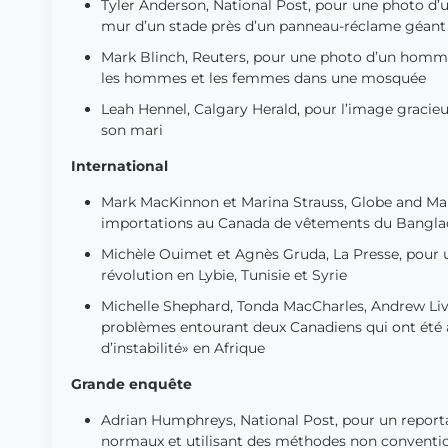
Tyler Anderson, National Post, pour une photo d’un
mur d’un stade près d’un panneau-réclame géant
Mark Blinch, Reuters, pour une photo d’un homme 
les hommes et les femmes dans une mosquée
Leah Hennel, Calgary Herald, pour l’image gracie
son mari
International
Mark MacKinnon et Marina Strauss, Globe and Mail,
importations au Canada de vêtements du Bangl
Michèle Ouimet et Agnès Gruda, La Presse, pour un 
révolution en Lybie, Tunisie et Syrie
Michelle Shephard, Tonda MacCharles, Andrew Livi
problèmes entourant deux Canadiens qui ont été at
d’instabilité» en Afrique
Grande enquête
Adrian Humphreys, National Post, pour un reportag
normaux et utilisant des méthodes non convention