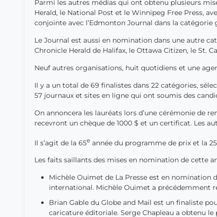
Parmi les autres médias qui ont obtenu plusieurs mise
Herald, le National Post et le Winnipeg Free Press, a
conjointe avec l’Edmonton Journal dans la catégorie 
Le Journal est aussi en nomination dans une autre ca
Chronicle Herald de Halifax, le Ottawa Citizen, le St.
Neuf autres organisations, huit quotidiens et une ag
Il y a un total de 69 finalistes dans 22 catégories, sél
57 journaux et sites en ligne qui ont soumis des candi
On annoncera les lauréats lors d’une cérémonie de remi
recevront un chèque de 1000 $ et un certificat. Les au
e
Il s’agit de la 65
année du programme de prix et la 2
Les faits saillants des mises en nomination de cette a
Michèle Ouimet de La Presse est en nomination d
international. Michèle Ouimet a précédemment remp
Brian Gable du Globe and Mail est un finaliste pour
caricature éditoriale. Serge Chapleau a obtenu le p