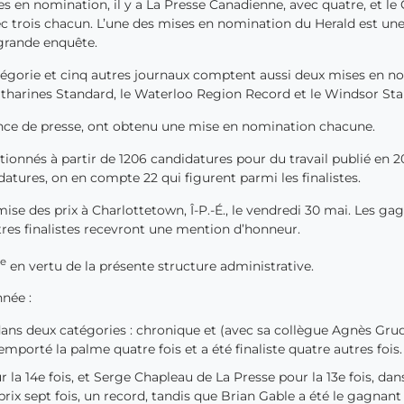
s en nomination, il y a La Presse Canadienne, avec quatre, et le
vec trois chacun. L’une des mises en nomination du Herald est un
grande enquête.
tégorie et cinq autres journaux comptent aussi deux mises en no
 Catharines Standard, le Waterloo Region Record et le Windsor Sta
ence de presse, ont obtenu une mise en nomination chacune.
ectionnés à partir de 1206 candidatures pour du travail publié en 20
datures, on en compte 22 qui figurent parmi les finalistes.
se des prix à Charlottetown, Î-P.-É., le vendredi 30 mai. Les ga
tres finalistes recevront une mention d’honneur.
e
5
en vertu de la présente structure administrative.
nnée :
ans deux catégories : chronique et (avec sa collègue Agnès Gru
orté la palme quatre fois et a été finaliste quatre autres fois.
 la 14e fois, et Serge Chapleau de La Presse pour la 13e fois, dan
rix sept fois, un record, tandis que Brian Gable a été le gagnant 