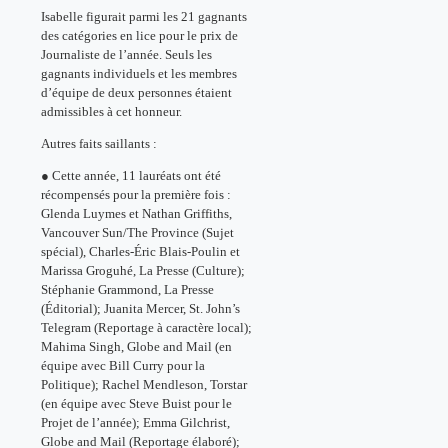
Isabelle figurait parmi les 21 gagnants
des catégories en lice pour le prix de
Journaliste de l’année. Seuls les
gagnants individuels et les membres
d’équipe de deux personnes étaient
admissibles à cet honneur.
Autres faits saillants :
● Cette année, 11 lauréats ont été
récompensés pour la première fois :
Glenda Luymes et Nathan Griffiths,
Vancouver Sun/The Province (Sujet
spécial), Charles-Éric Blais-Poulin et
Marissa Groguhé, La Presse (Culture);
Stéphanie Grammond, La Presse
(Éditorial); Juanita Mercer, St. John’s
Telegram (Reportage à caractère local);
Mahima Singh, Globe and Mail (en
équipe avec Bill Curry pour la
Politique); Rachel Mendleson, Torstar
(en équipe avec Steve Buist pour le
Projet de l’année); Emma Gilchrist,
Globe and Mail (Reportage élaboré);