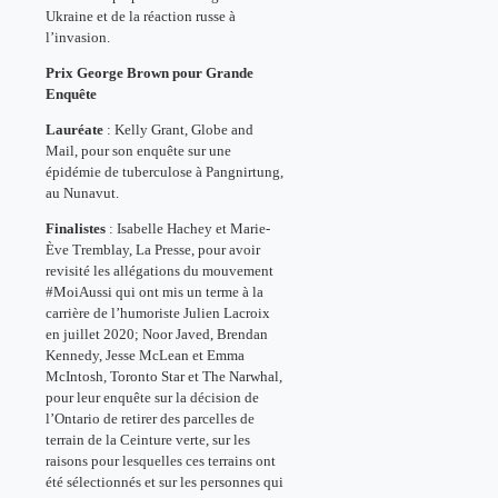
Ukraine et de la réaction russe à
l’invasion.
Prix George Brown pour Grande
Enquête
Lauréate
: Kelly Grant, Globe and
Mail, pour son enquête sur une
épidémie de tuberculose à Pangnirtung,
au Nunavut.
Finalistes
: Isabelle Hachey et Marie-
Ève Tremblay, La Presse, pour avoir
revisité les allégations du mouvement
#MoiAussi qui ont mis un terme à la
carrière de l’humoriste Julien Lacroix
en juillet 2020; Noor Javed, Brendan
Kennedy, Jesse McLean et Emma
McIntosh, Toronto Star et The Narwhal,
pour leur enquête sur la décision de
l’Ontario de retirer des parcelles de
terrain de la Ceinture verte, sur les
raisons pour lesquelles ces terrains ont
été sélectionnés et sur les personnes qui