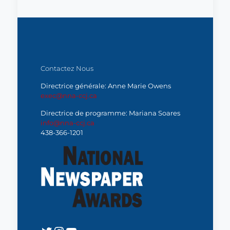
Contactez Nous
Directrice générale: Anne Marie Owens
exec@nna-ccj.ca
Directrice de programme: Mariana Soares
info@nna-ccj.ca
438-366-1201