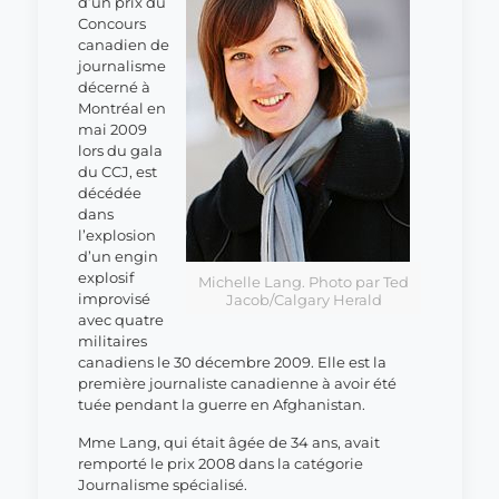
d’un prix du
Concours
canadien de
journalisme
décerné à
Montréal en
mai 2009
lors du gala
du CCJ, est
décédée
dans
l’explosion
d’un engin
explosif
Michelle Lang. Photo par Ted
improvisé
Jacob/Calgary Herald
avec quatre
militaires
canadiens le 30 décembre 2009. Elle est la
première journaliste canadienne à avoir été
tuée pendant la guerre en Afghanistan.
Mme Lang, qui était âgée de 34 ans, avait
remporté le prix 2008 dans la catégorie
Journalisme spécialisé.